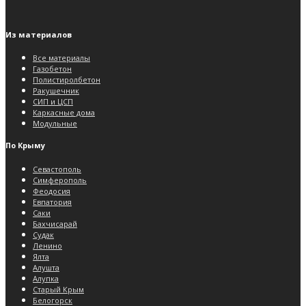
Из материалов
Все материалы
Газобетон
Полистиролбетон
Ракушечник
СИП и ЦСП
Каркасные дома
Модульные
По Крыму
Севастополь
Симферополь
Феодосия
Евпатория
Саки
Бахчисарай
Судак
Ленино
Ялта
Алушта
Алупка
Старый Крым
Белогорск