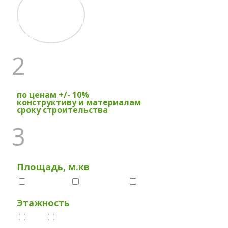
17 лет
строит дома
2
ПРОКОНСУЛЬТИРУЕТ
по ценам +/- 10%
конструктиву и материалам
сроку строительства
3
ПО ВАШЕМУ ПРОЕКТУ
Площадь, м.кв
до 100
100-200
200+
Этажность
1
2