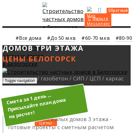
Прайс
Калькулятор
Обратный
Фильтр
СТРОИТЕЛЬСТВО ЖИЛЫХ
Все дома
До 50 м.кв
60-70 м.кв
80-90
ДОМОВ ТРИ ЭТАЖА
Toggle navigation
О нас
Услуги
Строительство жилых домов 3 этажа -
Прайс
готовые проекты с сметным расчетом