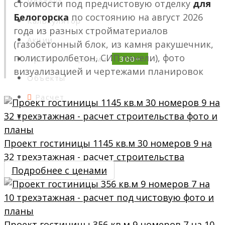
Ипотека
стоимости под предчистовую отделку
для
Белогорска
по состоянию на август 2026
Калькулятор
года из разных стройматериалов
Акции
(газобетонный блок, из камня ракушечник,
полистиролбетон, СИП панели), фото
Проекты с ценами
визуализацией и чертежами планировок
Объекты
Расчет
Контакты
Проект гостиницы 1145 кв.м 30 номеров 9 на
32 трехэтажная - расчет строительства
Подробнее с ценами
Проект гостиницы 356 кв.м 9 номеров 7 на 10