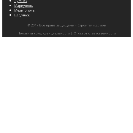
Луганск
Мариуполь
Мелитополь
Бердянск
© 2017 Все права защищены -
Строители домов
Политика конфиденциальности
|
Отказ от ответственности