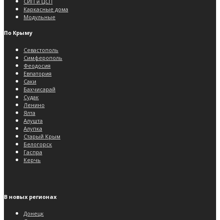
СИП и ЦСП
Каркасные дома
Модульные
По Крыму
Севастополь
Симферополь
Феодосия
Евпатория
Саки
Бахчисарай
Судак
Ленино
Ялта
Алушта
Алупка
Старый Крым
Белогорск
Гаспра
Керчь
В новых регионах
Донецк