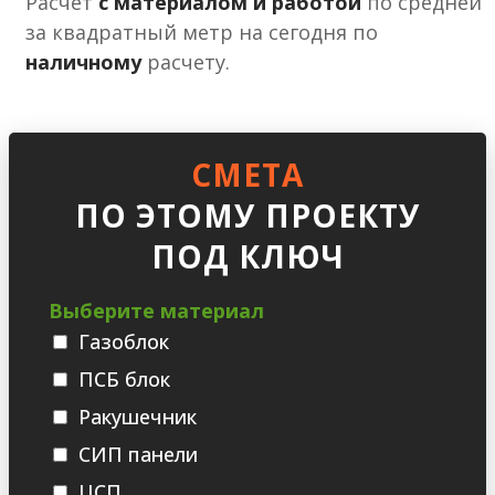
Расчет
с материалом и работой
по средней
за квадратный метр на сегодня по
наличному
расчету.
СМЕТА
ПО ЭТОМУ ПРОЕКТУ
ПОД КЛЮЧ
Выберите материал
Газоблок
ПСБ блок
Ракушечник
СИП панели
ЦСП