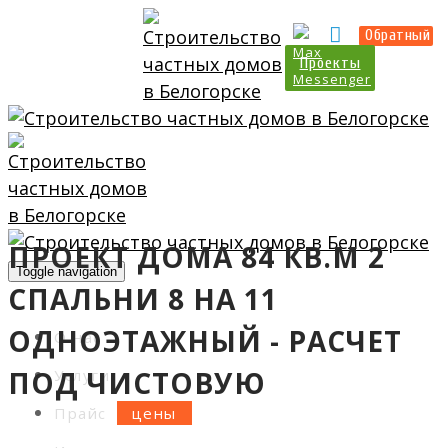
Прайс
Калькулятор
Обратный
Проекты
ПРОЕКТ ДОМА 84 КВ.М 2
Toggle navigation
СПАЛЬНИ 8 НА 11
ОДНОЭТАЖНЫЙ - РАСЧЕТ
О нас
ПОД ЧИСТОВУЮ
Услуги
Прайс