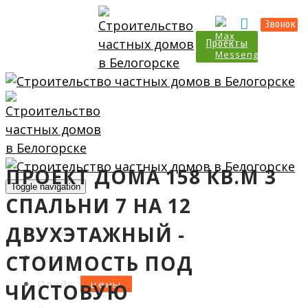
Прайс
Калькулятор
Звонок
Проекты
ПРОЕКТ ДОМА 158 КВ.М 3
Toggle navigation
СПАЛЬНИ 7 НА 12
ДВУХЭТАЖНЫЙ -
О нас
СТОИМОСТЬ ПОД
Услуги
Прайс
ЧИСТОВУЮ