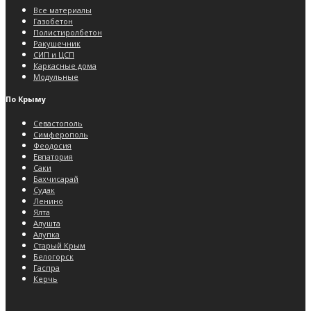
Все материалы
Газобетон
Полистиролбетон
Ракушечник
СИП и ЦСП
Каркасные дома
Модульные
По Крыму
Севастополь
Симферополь
Феодосия
Евпатория
Саки
Бахчисарай
Судак
Ленино
Ялта
Алушта
Алупка
Старый Крым
Белогорск
Гаспра
Керчь