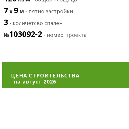
7
9
х
м
- пятно застройки
3
- количетсво спален
103092-2
№
- номер проекта
ЦЕНА СТРОИТЕЛЬСТВА