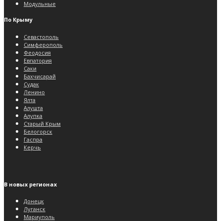
Модульные
По Крыму
Севастополь
Симферополь
Феодосия
Евпатория
Саки
Бахчисарай
Судак
Ленино
Ялта
Алушта
Алупка
Старый Крым
Белогорск
Гаспра
Керчь
В новых регионах
Донецк
Луганск
Мариуполь