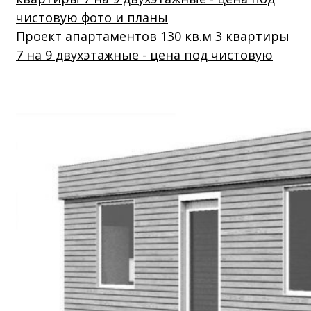
Проект апартаментов 130 кв.м 3 квартиры
7 на 9 двухэтажные - цена под чистовую