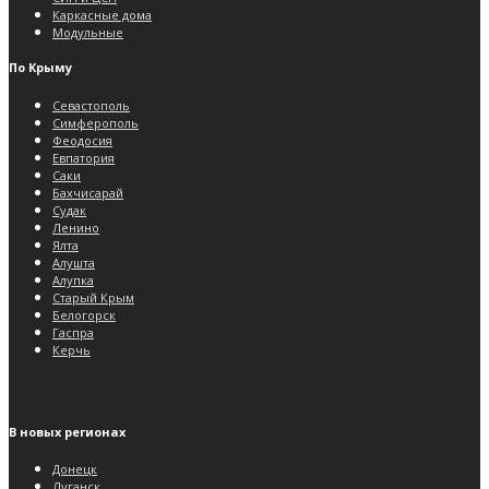
Каркасные дома
Модульные
По Крыму
Севастополь
Симферополь
Феодосия
Евпатория
Саки
Бахчисарай
Судак
Ленино
Ялта
Алушта
Алупка
Старый Крым
Белогорск
Гаспра
Керчь
В новых регионах
Донецк
Луганск