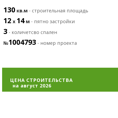
130
кв.м
- строительная площадь
12
14
х
м
- пятно застройки
3
- количетсво спален
1004793
№
- номер проекта
ЦЕНА СТРОИТЕЛЬСТВА