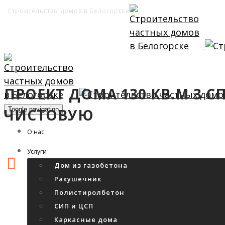
Строительство домов в Белогорске
ПРОЕКТ ДОМА 130 КВ.М 3 С
ЧИСТОВУЮ
Toggle navigation
О нас
Услуги
Дом из газобетона
Ракушечник
Полистиролбетон
СИП и ЦСП
Каркасные дома